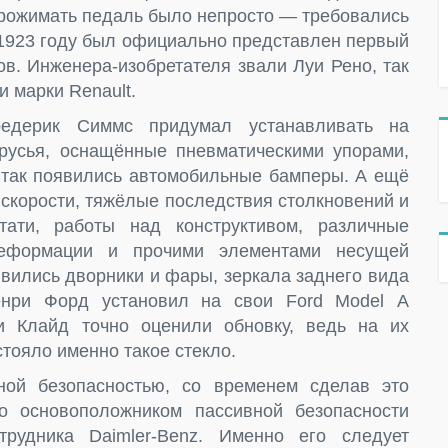
 Прожимать педаль было непросто — требовались
 1923 году был официально представлен первый
ов. Инженера-изобретателя звали Луи Рено, так
 марки Renault.
едерик Симмс придумал устанавливать на
русья, оснащённые пневматическими упорами,
так появились автомобильные бамперы. А ещё
скорости, тяжёлые последствия столкновений и
тати, работы над конструктивом, различные
деформации и прочими элементами несущей
явились дворники и фары, зеркала заднего вида
енри Форд установил на свои Ford Model A
и Клайд точно оценили обновку, ведь на их
стояло именно такое стекло.
ной безопасностью, со временем сделав это
 основоположником пассивной безопасности
рудника Daimler-Benz. Именно его следует