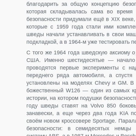
благодарить за общую концепцию безоп
которая складывалась сама во время 
безопасности придумали ещё в XIX веке, 
которые с 1959 года стали ими комплек
шведы начали устанавливать в свои ма
подкладкой, а в 1964-м уже тестировать п
С того же 1964 года шведскую аксиому о
США. Именно шестидесятые — начало э
проводятся первые эксперименты с на
переднего ряда автомобиля, а спустя 
установлены на моделях Chevy и GM. В 
божественный W126 — один из самых кр
истории, на котором подушки безопаснос
году шведы ставят на Volvo 850 боков
занавески, а еще через два года KIA п
своём новом кроссовере Sportage. Пара
безопасности: в семидесятых немцы 