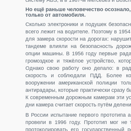
систему ABS, а в 1987-м Mercedes и Bosc
Но ещё раньше человечество осознало,
только от автомобиля.
Сколько электроники и подушек безопасн
всего лежит на водителе. Поэтому в 195
для замера скорости на дорогах: наруш
тандеме влияли на безопасность дорож
опции машины. В 1956 году первые рада
громоздкое и тяжёлое устройство, кото
Однако свою работу оно делало: в рад
скорость и соблюдали ПДД. Более ко
вооружении американской полиции толь
антирадары, которые практически сразу 
К современным дорожным камерам эти ус
дни камера считает скорость путём делен
В России испытание первого прототипа 
провели в 1996 году. Прототип мог не 
протоколировать его государственный 