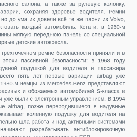
асного салона, а также за рулевую колонку,
аварии, сохраняя здоровье водителя. Ремни
но до ума их довели всё те же парни из Volvo,
товать каждый автомобиль. Кстати, в 1960-м
шины мягкую переднюю панель со специальной
ервые детские автокресла.
 трёхточечном ремне безопасности приняли и в
похи пассивной безопасности: в 1968 году
дувной подушкой для водителя и пассажира
всего пять лет первые вариации airbag уже
1980-м немцы из Mercedes-Benz представляют
асивых и обожаемых автомобилей S-класса в
ти уже были с электронным управлением. В 1994
ые airbag, позже переродившиеся в надувные
оказывает коленную подушку для водителя на
ллельно шла работа и над активными системами
начинают разрабатывать антиблокировочную