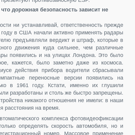
h презентуют противозаносную ESP.
 что дорожная безопасность зависит не
ости ни устанавливай, ответственность прежде
4 году в США начали активно применять радары
ителю предъявляли вердикт и штраф, которые в
ного движения куда сильнее, чем различные
ры появились и на улицах Лондона. Это было
рое, кажется, было заметно даже из космоса.
иусе действия прибора водители сбрасывали
мпактные переносные версии появились на
ко в 1961 году. Кстати, именно их глушили
были разработаны и столь же быстро запрещены.
тройства никакого отношения не имели: в наши
ия расстояния на время.
автоматического комплекса фотовидеофиксации
только определять скорость автомобиля, но и
регистрационный номер. Массовое применение