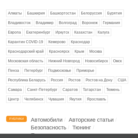
Метки
Алматы
Башкирия
Башкортостан
Белоруссия
Бурятия
Владивосток
Владимир
Волгоград
Воронеж
Германия
Европа
Екатеринбург
Иркутск
Казахстан
Калуга
Карантин COVID-19
Кемерово
Краснодар
Краснодарский край
Красноярск
Крым
Москва
Московская область
Нижний Новгород
Новосибирск
Омск
Пенза
Петербург
Подмосковье
Приморье
Республика Беларусь
Россия
Ростов
Ростов на Дону
США
Самара
Санкт-Петербург
Саратов
Татарстан
Тюмень
Центр
Челябинск
Чувашия
Якутия
Ярославль
Автомобили
Авторские статьи
РУБРИКИ
Безопасность
Тюнинг
Помощь водителю