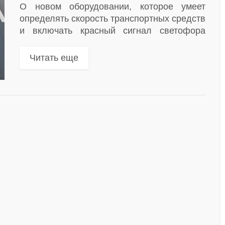
О новом оборудовании, которое умеет
определять скорость транспортных средств
и включать красный сигнал светофора
перед нарушителями, рассказал столичный
Департамент транспорта в своем
Читать еще
официальном Telegram-канале