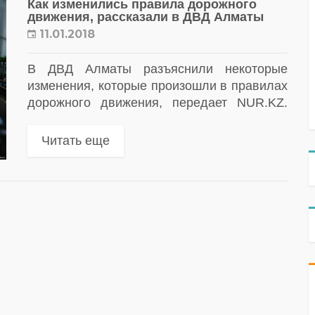
Как изменились правила дорожного
движения, рассказали в ДВД Алматы
11.01.2018
В ДВД Алматы разъяснили некоторые
изменения, которые произошли в правилах
дорожного движения, передает NUR.KZ.
Так, в полиции города рассказали о том,
что после подписания главой государства
Читать еще
28 декабря 2017 года Закона...