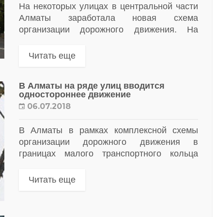
На некоторых улицах в центральной части
Алматы заработала новая схема
организации дорожного движения. На
односторонних улицах ограничат скорость
до 40 километров в час. Нововведения
Читать еще
позволят разгрузить центр от пробок.
В Алматы на ряде улиц вводится
одностороннее движение
06.07.2018
В Алматы в рамках комплексной схемы
организации дорожного движения в
границах малого транспортного кольца
вводится одностороннее движение
транспортных средств на улицах
Читать еще
Жамбыла, Карасай батыра, Кабанбай
батыра, Богенбай батыра, Гоголя,
Макатаева,...