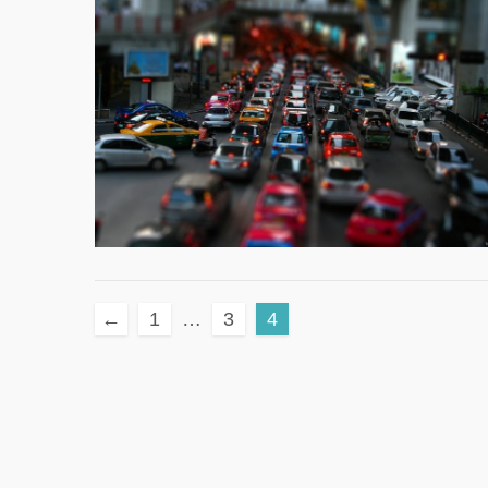
←
1
…
3
4