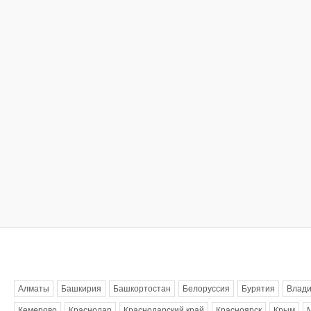
Метки
Алматы
Башкирия
Башкортостан
Белоруссия
Бурятия
Влади
Кемерово
Краснодар
Краснодарский край
Красноярск
Крым