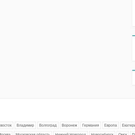
восток
Владимир
Волгоград
Воронеж
Германия
Европа
Екатер
Москва
Московская область
Нижний Новгород
Новосибирск
Омск
П