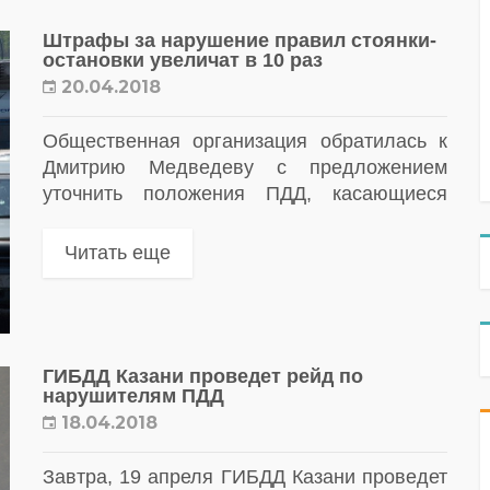
Штрафы за нарушение правил стоянки-
остановки увеличат в 10 раз
20.04.2018
Общественная организация обратилась к
Дмитрию Медведеву с предложением
уточнить положения ПДД, касающиеся
поведения автовладельцев после аварии,
а также увеличить в десятки раз штрафы за
Читать еще
нарушения правил стоянки на проезжей
части.
ГИБДД Казани проведет рейд по
нарушителям ПДД
18.04.2018
Завтра, 19 апреля ГИБДД Казани проведет