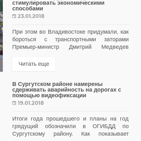
стимулировать экономическими
способами
23.01.2018
При этом во Владивостоке придумали, как
бороться с транспортными заторами
Премьер-министр Дмитрий Медведев
утвердил Стратегию безопасности
дорожного движения. Главная цель
Читать еще
документа – изменение поведения
водителей, сообщает «К» со ссылкой на...
В Сургутском районе намерены
сдерживать аварийность на дорогах с
помощью видеофиксации
19.01.2018
Итоги года прошедшего и планы на год
грядущий обозначили в ОГИБДД по
Сургутскому району. Как показывает