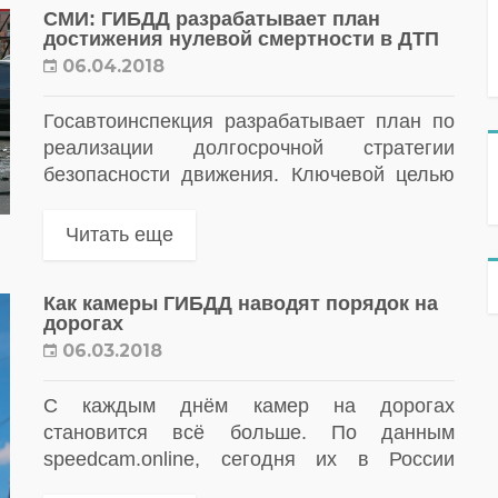
СМИ: ГИБДД разрабатывает план
достижения нулевой смертности в ДТП
06.04.2018
Госавтоинспекция разрабатывает план ​по
реализации долгосрочной стратегии
безопасности движения. Ключевой целью
программы поставлено сокращение уровня
смертности в ДТП до нуля к 2030 году.
Читать еще
Как камеры ГИБДД наводят порядок на
дорогах
06.03.2018
С каждым днём камер на дорогах
становится всё больше. По данным
speedcam.online, сегодня их в России
более 20 тысяч. Современные системы