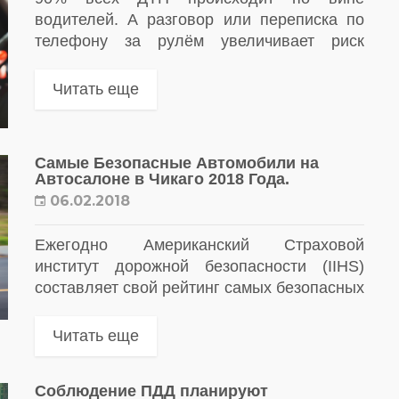
водителей. А разговор или переписка по
телефону за рулём увеличивает риск
возникновения аварии в 4 раза. Почему так
происходит, рассказывают психологи.
Читать еще
Самые Безопасные Автомобили на
Автосалоне в Чикаго 2018 Года.
06.02.2018
Ежегодно Американский Страховой
институт дорожной безопасности (IIHS)
составляет свой рейтинг самых безопасных
автомобилей в мире. Все 15 автомобилей,
вошедшие список в этом году, можно было
Читать еще
увидеть на Чикагском автосалоне с...
Соблюдение ПДД планируют