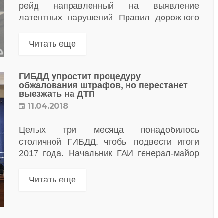
рейд направленный на выявление
латентных нарушений Правил дорожного
движения Российской Федерации. Особое
внимание сотрудники ГИБДД будут
Читать еще
уделять, неоднократно привлекавшимся
ранее к административной
ответственности, не...
ГИБДД упростит процедуру
обжалования штрафов, но перестанет
выезжать на ДТП
11.04.2018
Целых три месяца понадобилось
столичной ГИБДД, чтобы подвести итоги
2017 года. Начальник ГАИ генерал-майор
Виктор Коваленко сделал несколько
буквально сенсационных заявлений.
Читать еще