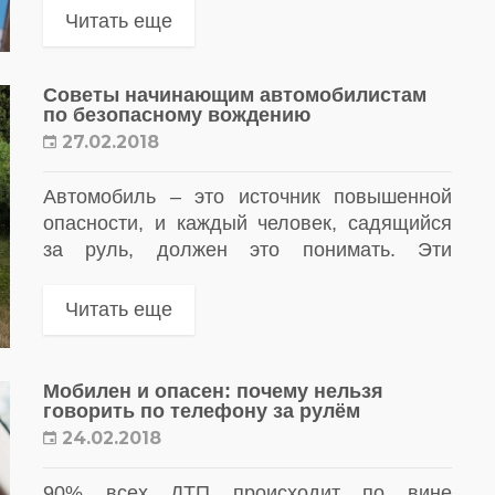
слежения способны в деталях оценить,
Читать еще
насколько водители следуют ПДД.
Советы начинающим автомобилистам
по безопасному вождению
27.02.2018
Автомобиль – это источник повышенной
опасности, и каждый человек, садящийся
за руль, должен это понимать. Эти
нехитрые советы помогут вам обеспечить
безопасность на дорогах.
Читать еще
Мобилен и опасен: почему нельзя
говорить по телефону за рулём
24.02.2018
90% всех ДТП происходит по вине